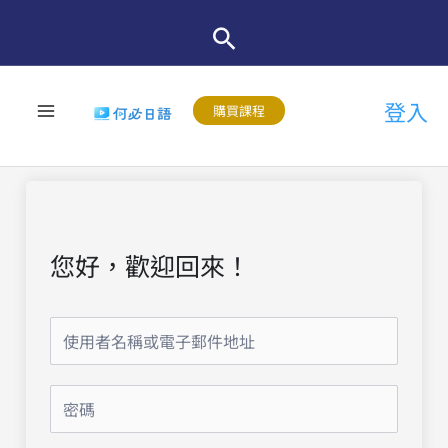
跳
至
主
登入
要
購買課程
內
容
您好，歡迎回來！