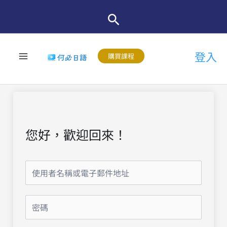
跳
至
主
登入
要
購買課程
內
容
您好，歡迎回來！