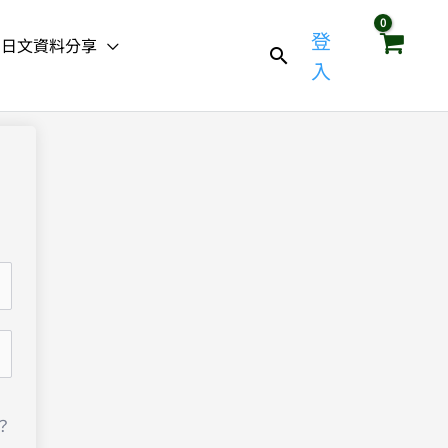
登
日文資料分享
入
？