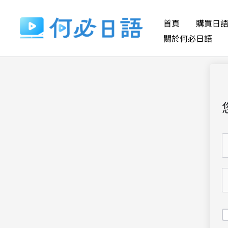
跳
至
首頁
購買日
主
關於何必日語
要
內
容