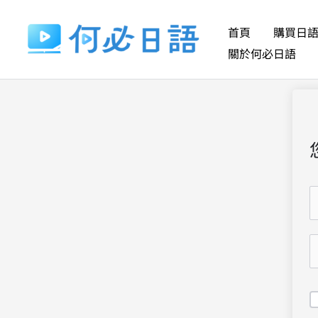
跳
至
首頁
購買日
主
關於何必日語
要
內
容