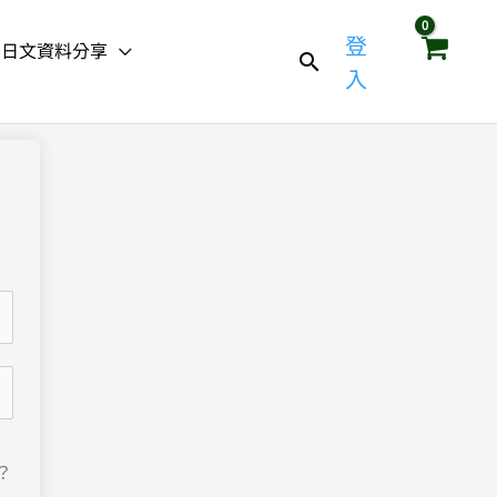
登
日文資料分享
入
？