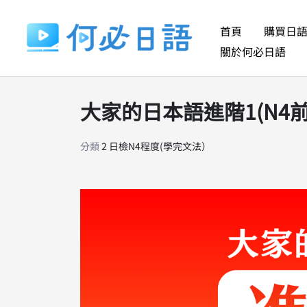
跳
至
首頁
購買日
主
關於何必日語
要
內
大家的日本語進階1(N4前
容
分類
2 日檢N4程度(學完文法）