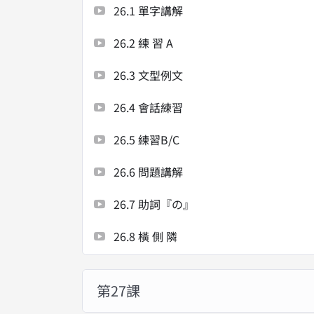
26.1 單字講解
26.2 練 習 A
26.3 文型例文
26.4 會話練習
26.5 練習B/C
26.6 問題講解
26.7 助詞『の』
26.8 橫 側 隣
第27課