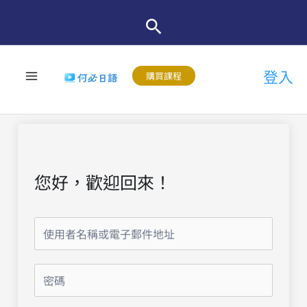
跳
至
主
登入
要
購買課程
內
容
您好，歡迎回來！