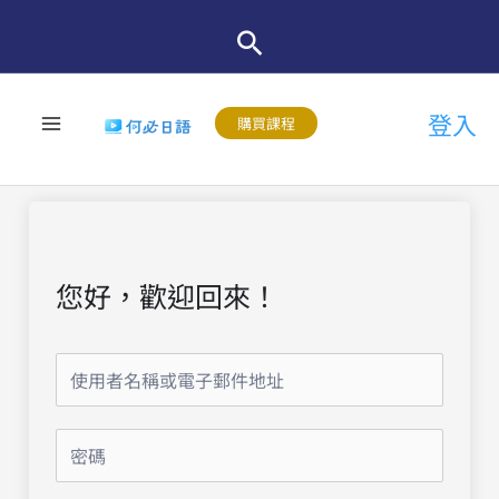
跳
至
主
登入
要
購買課程
內
容
您好，歡迎回來！