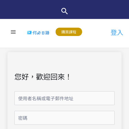
跳
至
主
登入
要
購買課程
內
容
您好，歡迎回來！