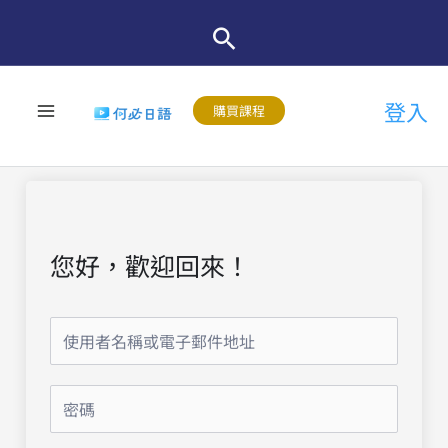
跳
至
主
登入
要
購買課程
內
容
您好，歡迎回來！