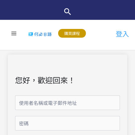
跳
至
主
登入
要
購買課程
內
容
您好，歡迎回來！