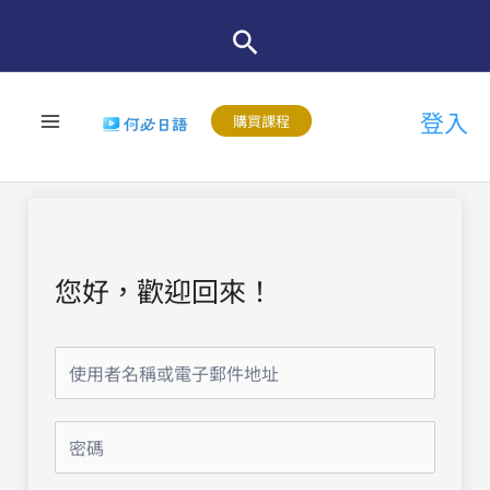
跳
至
主
登入
要
購買課程
內
容
您好，歡迎回來！