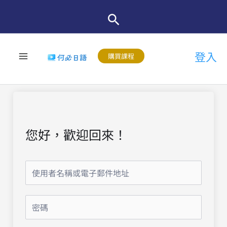
跳
至
主
登入
要
購買課程
內
容
您好，歡迎回來！