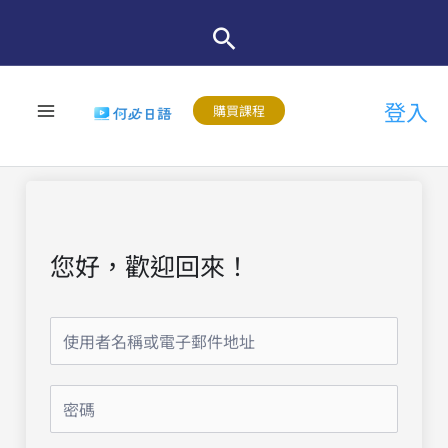
跳
至
主
登入
要
購買課程
內
容
您好，歡迎回來！