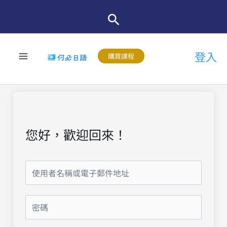
跳
至
主
登入
要
購買課程
內
容
您好，歡迎回來！