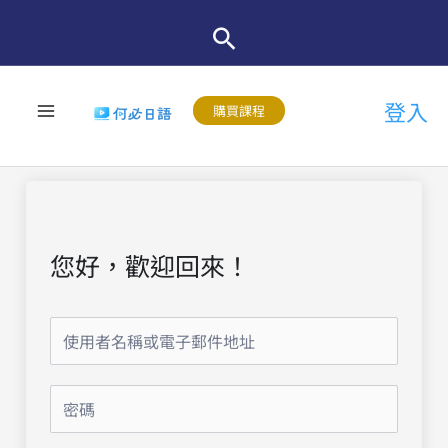
跳
至
主
登入
要
購買課程
內
容
您好，歡迎回來！