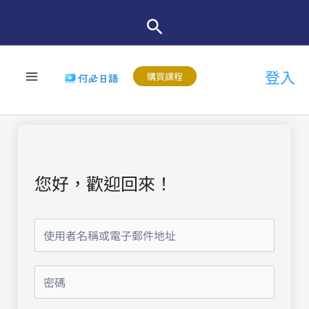
跳
至
主
登入
要
購買課程
內
容
您好，歡迎回來！