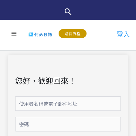
跳
至
主
登入
要
購買課程
內
容
您好，歡迎回來！