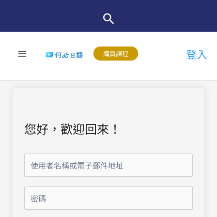
跳
至
主
登入
要
購買課程
內
容
您好，歡迎回來！