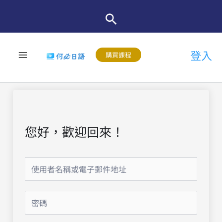
跳
至
主
登入
要
購買課程
內
容
您好，歡迎回來！