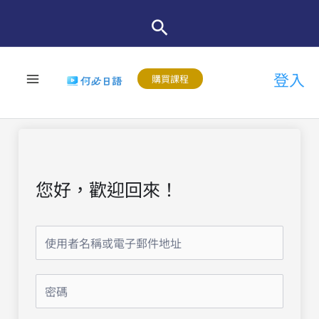
跳
至
主
登入
要
購買課程
內
容
您好，歡迎回來！