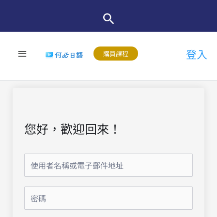
跳
至
主
登入
要
購買課程
內
容
您好，歡迎回來！