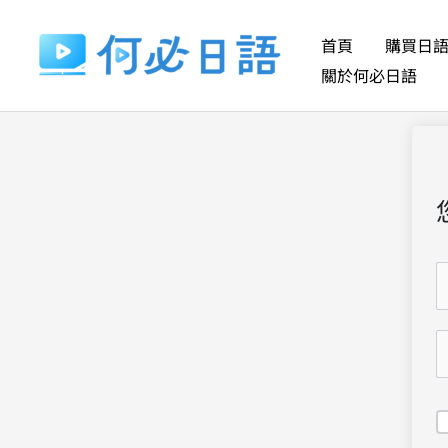
跳
至
首頁
購買日
主
關於何必日語
要
內
容