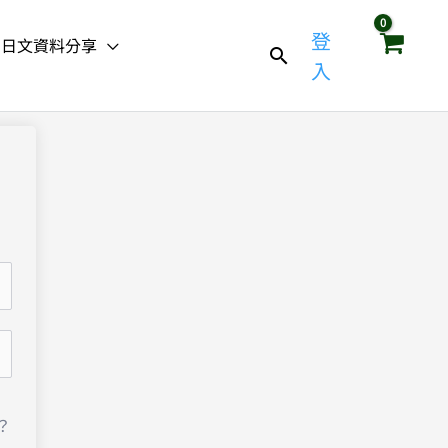
登
日文資料分享
入
？