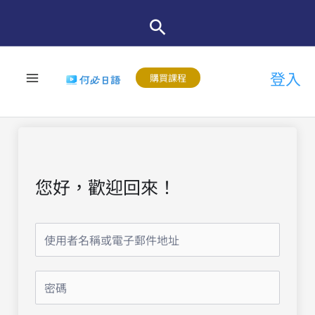
跳
至
主
登入
要
購買課程
內
容
您好，歡迎回來！