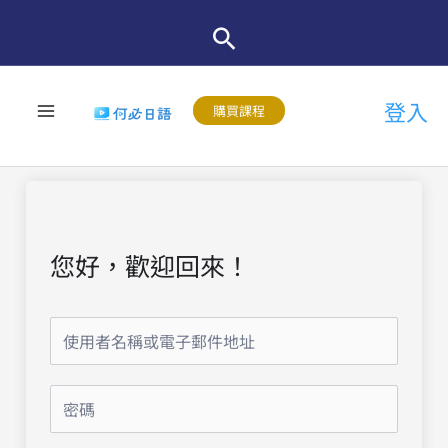
跳
至
主
登入
要
購買課程
內
容
您好，歡迎回來！