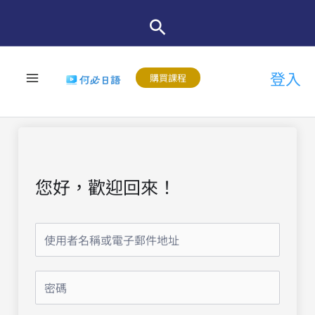
跳
至
主
登入
要
購買課程
內
容
您好，歡迎回來！