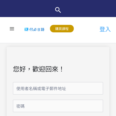
跳
至
主
登入
要
購買課程
內
容
您好，歡迎回來！