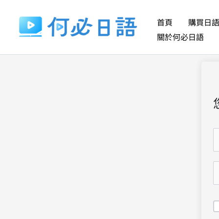
跳
至
首頁
購買日
主
關於何必日語
要
內
容