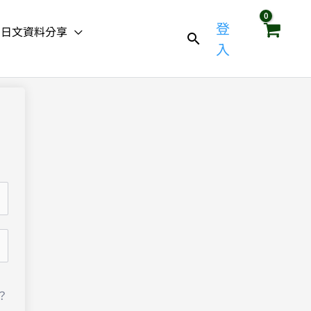
登
日文資料分享
入
？