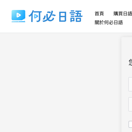
跳
至
首頁
購買日
主
關於何必日語
要
內
容