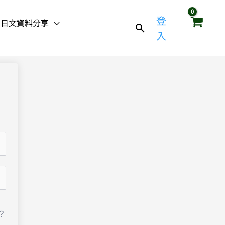
登
日文資料分享
入
？