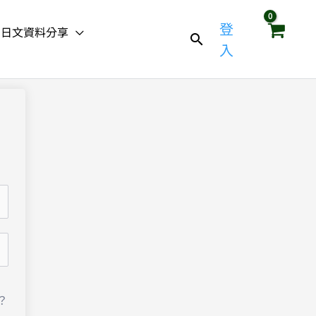
登
日文資料分享
入
？