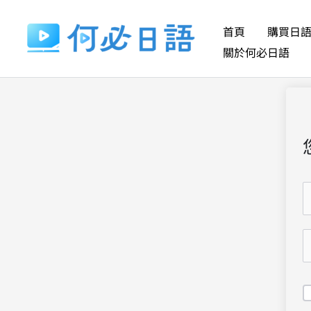
跳
至
首頁
購買日
主
關於何必日語
要
內
容