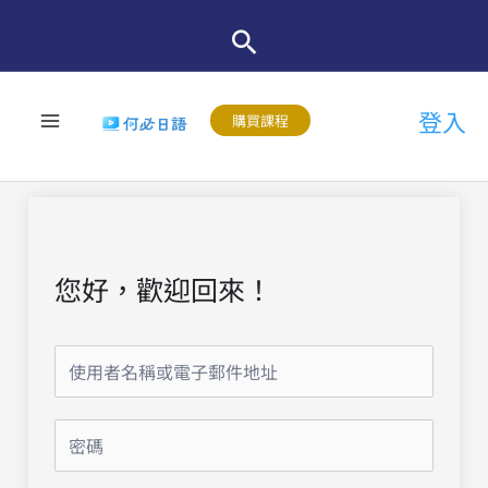
跳
至
主
登入
要
購買課程
內
容
您好，歡迎回來！