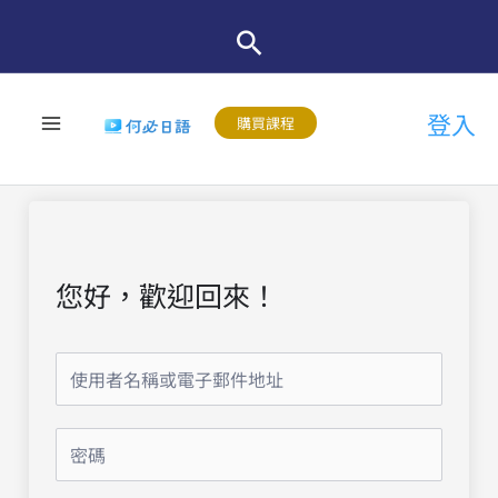
跳
至
主
登入
要
購買課程
內
容
您好，歡迎回來！