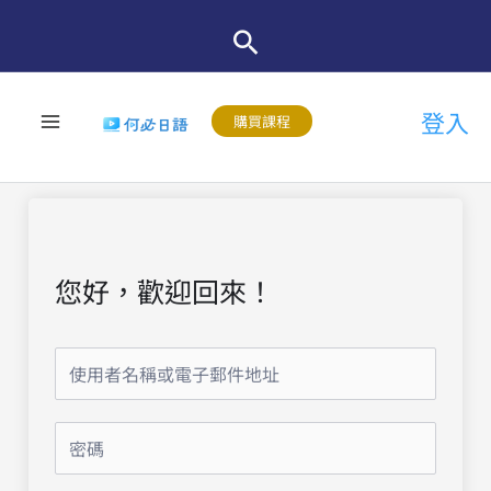
跳
至
主
登入
要
購買課程
內
容
您好，歡迎回來！