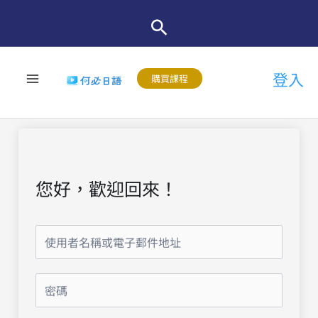
跳
至
主
登入
要
購買課程
內
容
您好，歡迎回來！