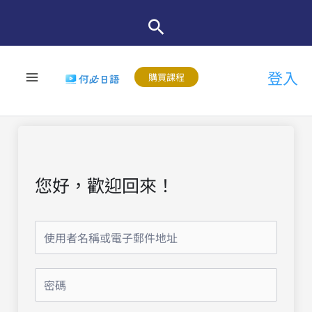
跳
至
主
登入
要
購買課程
內
容
您好，歡迎回來！