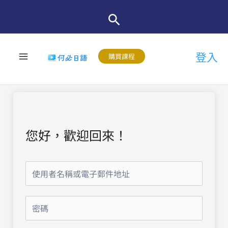
跳
至
主
登入
要
購買課程
內
容
您好，歡迎回來！