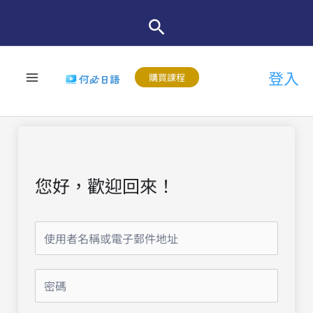
跳
至
主
登入
要
購買課程
內
容
您好，歡迎回來！