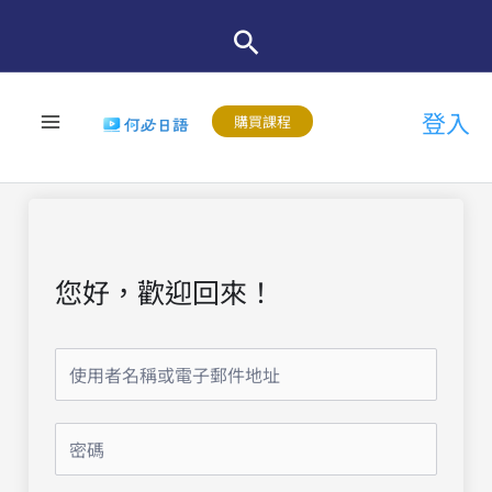
跳
至
主
登入
要
購買課程
內
容
您好，歡迎回來！