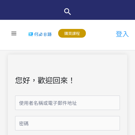
跳
至
主
登入
要
購買課程
內
容
您好，歡迎回來！