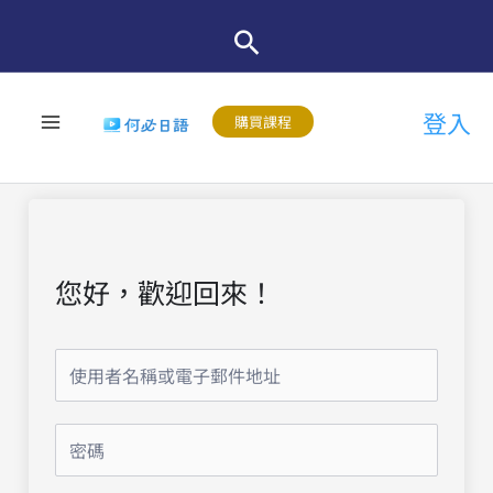
跳
至
主
登入
要
購買課程
內
容
您好，歡迎回來！