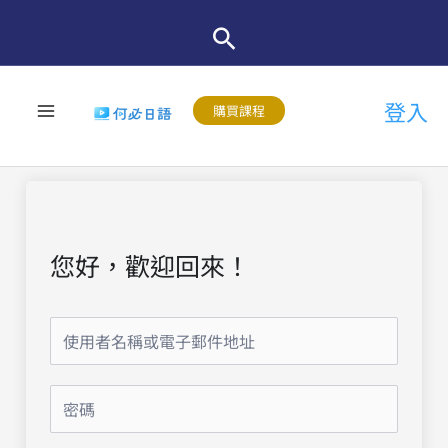
跳
至
主
登入
要
購買課程
內
容
您好，歡迎回來！