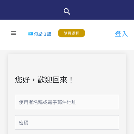
跳
至
主
登入
要
購買課程
內
容
您好，歡迎回來！