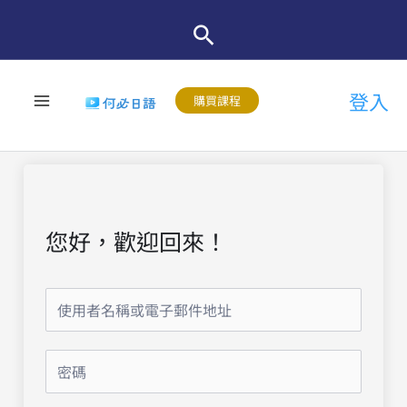
跳
至
主
登入
要
購買課程
內
容
您好，歡迎回來！