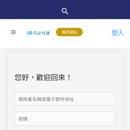
跳
至
主
登入
要
購買課程
內
容
您好，歡迎回來！