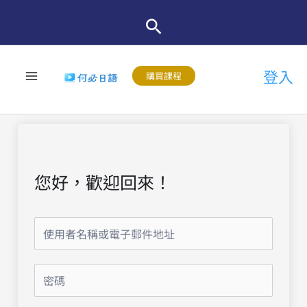
跳
至
主
登入
要
購買課程
內
容
您好，歡迎回來！