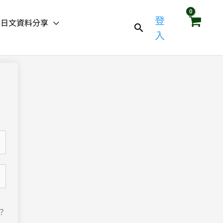
登
日文資料分享
入
？