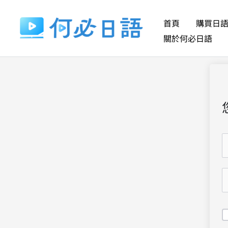
跳
至
首頁
購買日
主
關於何必日語
要
內
容