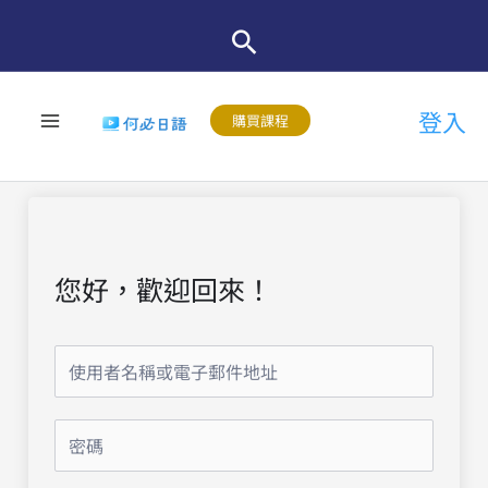
跳
至
主
登入
要
購買課程
內
容
您好，歡迎回來！