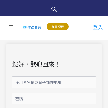
跳
至
主
登入
要
購買課程
內
容
您好，歡迎回來！