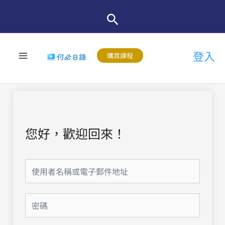
跳
至
主
登入
要
購買課程
內
容
您好，歡迎回來！