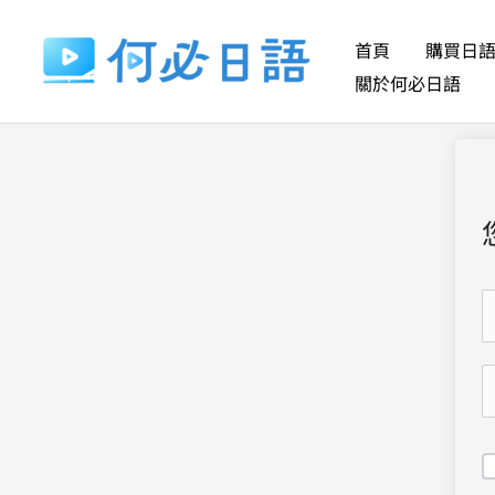
跳
至
首頁
購買日
主
關於何必日語
要
內
容