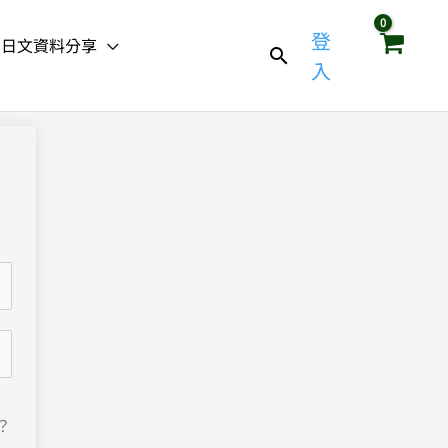
登
日文資料分享
入
？