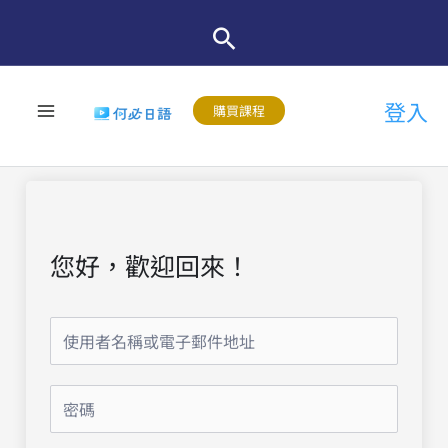
跳
至
主
登入
要
購買課程
內
容
您好，歡迎回來！